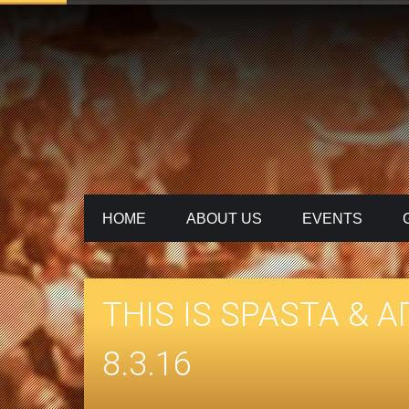
HOME
ABOUT US
ΕVENTS
THIS IS SPASTA & Α
8.3.16