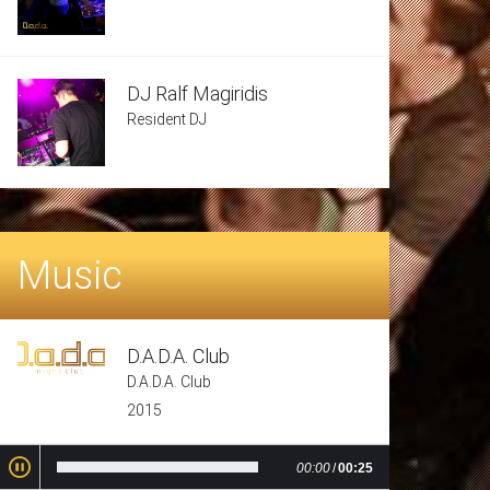
DJ Ralf Magiridis
Resident DJ
Music
D.A.D.A. Club
D.A.D.A. Club
2015
00:00
/
00:25