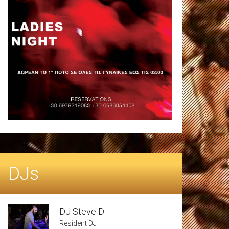
DJs
DJ Steve D
Resident DJ