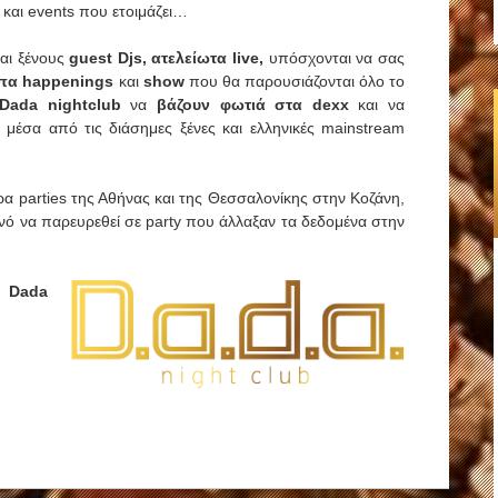
s και events που ετοιμάζει…
αι ξένους
guest Djs, ατελείωτα
live
,
υπόσχονται να σας
πα happenings
και
show
που θα παρουσιάζονται όλο το
Dada
nightclub
να
βάζουν φωτιά στα dexx
και να
μέσα από τις διάσημες ξένες και ελληνικές mainstream
ρα parties της Αθήνας και της Θεσσαλονίκης στην Κοζάνη,
ινό να παρευρεθεί σε party που άλλαξαν τα δεδομένα στην
ι
Dada