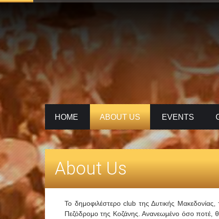
HOME
ABOUT US
ΕVENTS
About Us
Το δημοφιλέστερο club της Δυτικής Μακεδονίας,
Πεζόδρομο της Κοζάνης. Ανανεωμένο όσο ποτέ, θα 