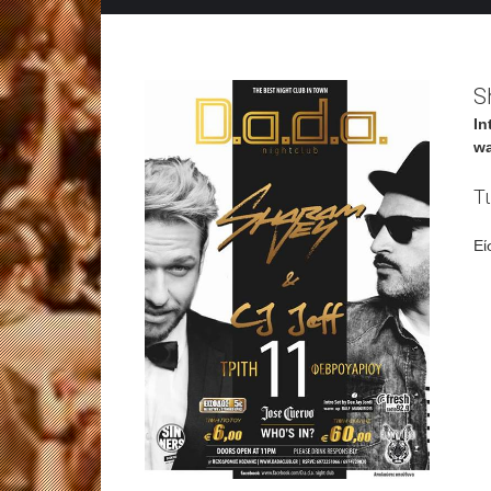
S
In
wa
Τ
Εί