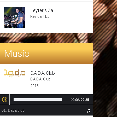
Leyteris Za
Resident DJ
Music
D.A.D.A. Club
D.A.D.A. Club
2015
00:00
/
00:25
Dada club