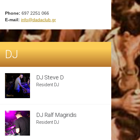
Phone:
697 2251 066
E-mail:
info@dadaclub.gr
DJ
DJ Steve D
Resident DJ
DJ Ralf Magiridis
Resident DJ