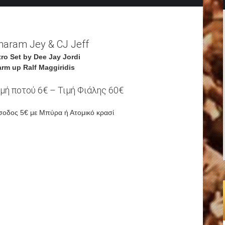
haram Jey & CJ Jeff
tro Set by Dee Jay Jordi
rm up Ralf Maggiridis
ιμή ποτού 6€ – Τιμή Φιάλης 60€
σοδος 5€ με Μπύρα ή Ατομικό κρασί