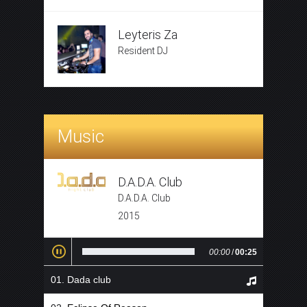
Leyteris Za
Resident DJ
Music
D.A.D.A. Club
D.A.D.A. Club
2015
00:00
/
00:25
Dada club