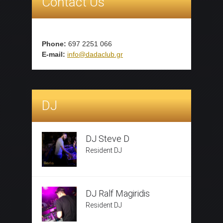
Contact Us
Phone:
697 2251 066
E-mail:
info@dadaclub.gr
DJ
DJ Steve D
Resident DJ
DJ Ralf Magiridis
Resident DJ