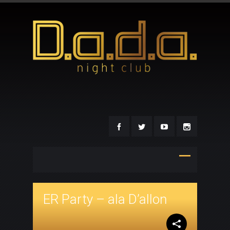
ER Party – ala D’allon