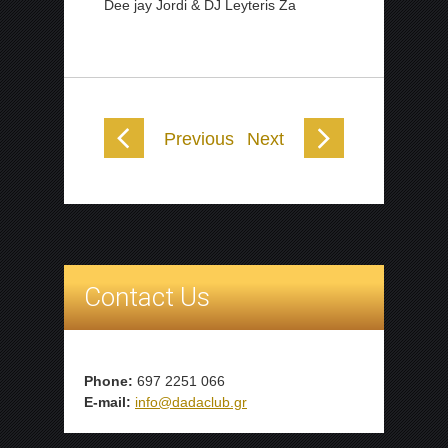
Dee jay Jordi & DJ Leyteris Za
Previous
Next
Contact Us
Phone:
697 2251 066
E-mail:
info@dadaclub.gr