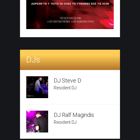
DJs
DJ Steve D
Resident DJ
DJ Ralf Magiridis
Resident DJ