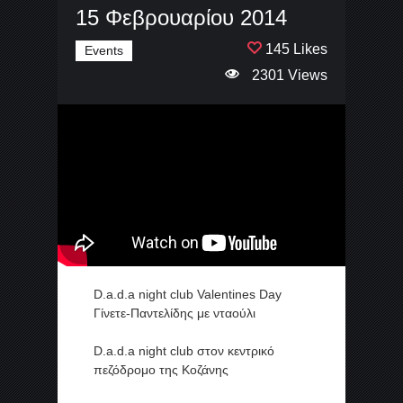
15 Φεβρουαρίου 2014
145 Likes
Events
2301 Views
D.a.d.a night club Valentines Day
Γίνετε-Παντελίδης με νταούλι
D.a.d.a night club στον κεντρικό
πεζόδρομο της Κοζάνης