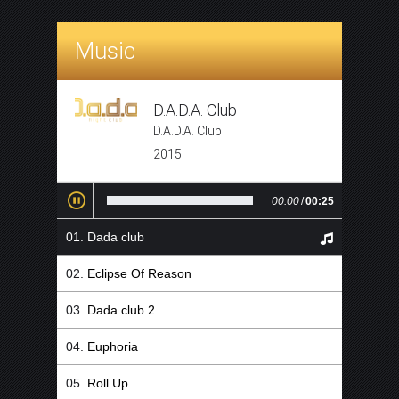
Music
D.A.D.A. Club
D.A.D.A. Club
2015
00:00
/
00:25
Dada club
Eclipse Of Reason
Dada club 2
Euphoria
Roll Up