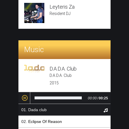
Leyteris Za
Resident DJ
Music
D.A.D.A. Club
D.A.D.A. Club
2015
00:00
/
00:25
Dada club
Eclipse Of Reason