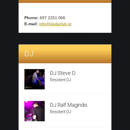
Phone:
697 2251 066
E-mail:
info@dadaclub.gr
DJ
DJ Steve D
Resident DJ
DJ Ralf Magiridis
Resident DJ