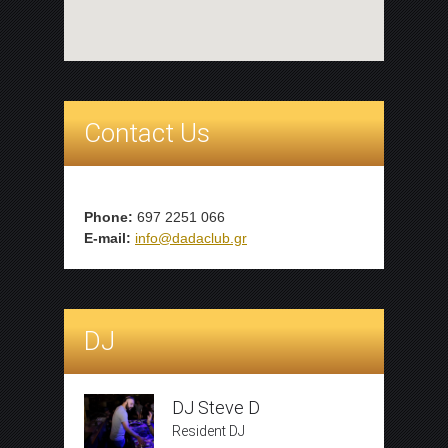
Contact Us
Phone:
697 2251 066
E-mail:
info@dadaclub.gr
DJ
DJ Steve D
Resident DJ