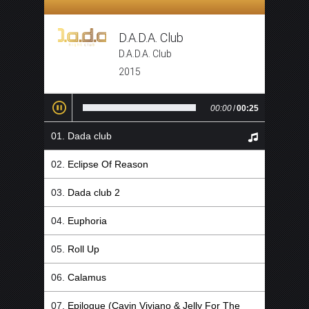
D.A.D.A. Club
D.A.D.A. Club
2015
00:00
/
00:25
Dada club
Eclipse Of Reason
Dada club 2
Euphoria
Roll Up
Calamus
Epilogue (Cavin Viviano & Jelly For The