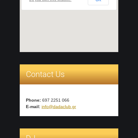
Contact Us
Phone:
697 2251 066
E-mail:
info@dadaclub.gr