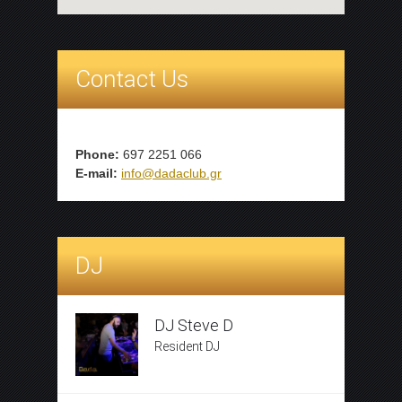
Contact Us
Phone:
697 2251 066
E-mail:
info@dadaclub.gr
DJ
DJ Steve D
Resident DJ