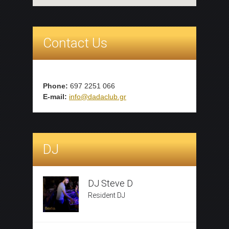
Contact Us
Phone:
697 2251 066
E-mail:
info@dadaclub.gr
DJ
DJ Steve D
Resident DJ