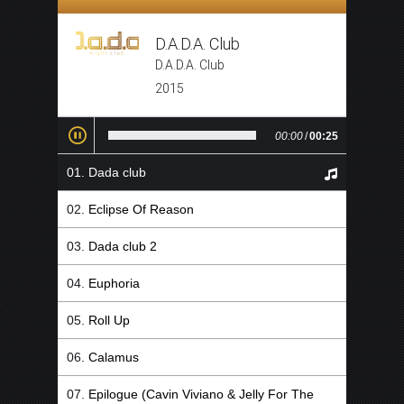
D.A.D.A. Club
D.A.D.A. Club
2015
00:00
/
00:25
Dada club
Eclipse Of Reason
Dada club 2
Euphoria
Roll Up
Calamus
Epilogue (Cavin Viviano & Jelly For The