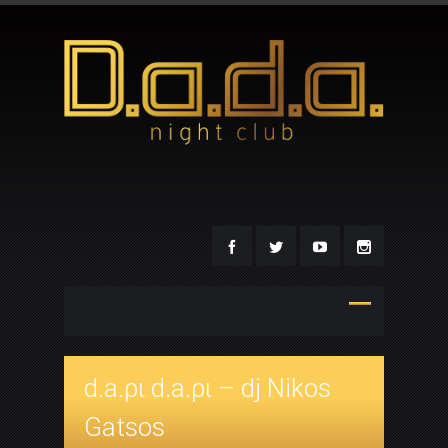
d.a.ρι d.a.ρι – dj Nikos
Gatsos