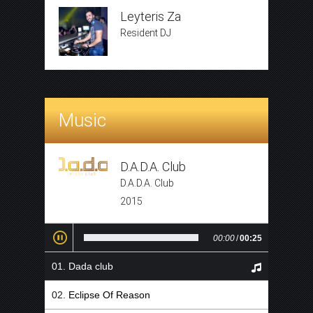
Leyteris Za
Resident DJ
Music
D.A.D.A. Club
D.A.D.A. Club
2015
00:00
/
00:25
Dada club
Eclipse Of Reason