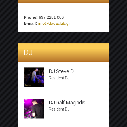
Phone:
697 2251 066
E-mail:
info@dadaclub.gr
DJ
DJ Steve D
Resident DJ
DJ Ralf Magiridis
Resident DJ