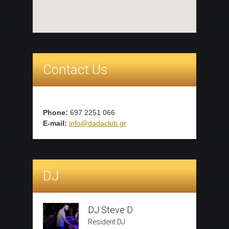
Contact Us
Phone:
697 2251 066
E-mail:
info@dadaclub.gr
DJ
DJ Steve D
Resident DJ