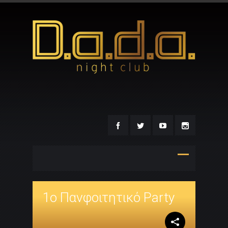
1o Πανφοιτητικό Party