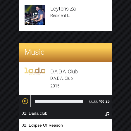
Leyteris Za
Resident DJ
Music
D.A.D.A. Club
D.A.D.A. Club
2015
00:00
/
00:25
Dada club
Eclipse Of Reason