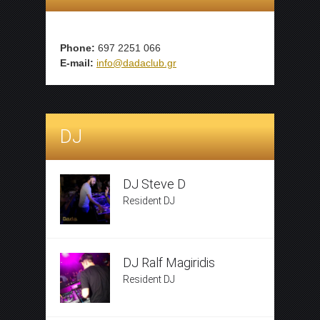
Phone:
697 2251 066
E-mail:
info@dadaclub.gr
DJ
DJ Steve D
Resident DJ
DJ Ralf Magiridis
Resident DJ